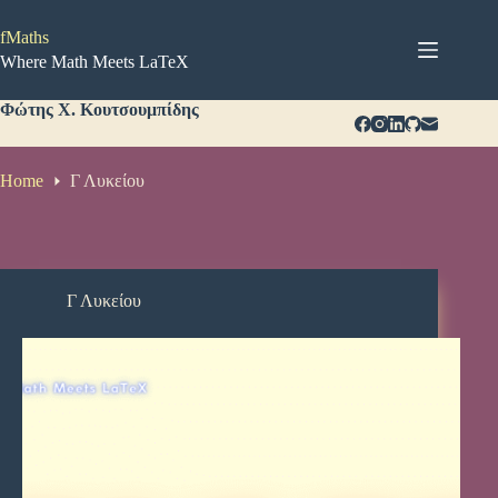
Μετάβαση
στο
fMaths
περιεχόμενο
Where Math Meets LaTeX
Φώτης Χ. Κουτσουμπίδης
Home
Γ Λυκείου
Γ Λυκείου