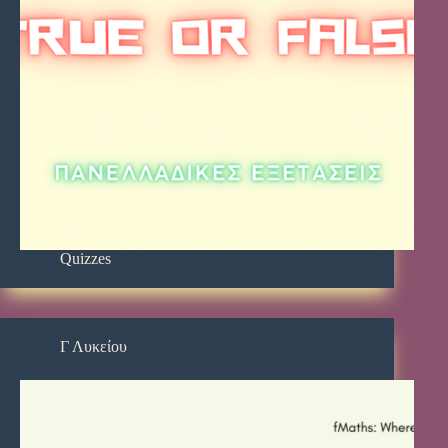
Quizzes
Γ Λυκείου