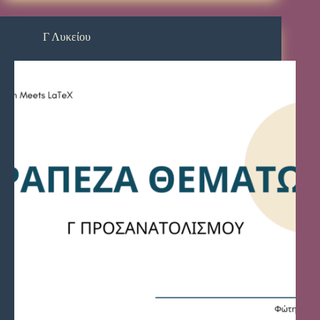
Γ Λυκείου