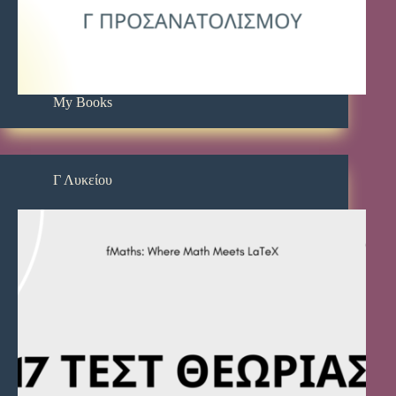
My Books
Γ Λυκείου