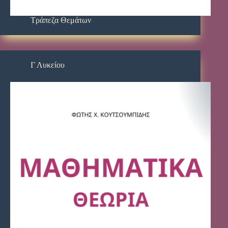
Τράπεζα Θεμάτων
Γ Λυκείου