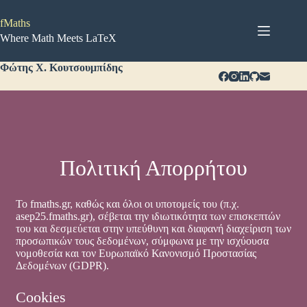
Μετάβαση
στο
fMaths
περιεχόμενο
Where Math Meets LaTeX
Φώτης Χ. Κουτσουμπίδης
Πολιτική Απορρήτου
Το fmaths.gr, καθώς και όλοι οι υποτομείς του (π.χ.
asep25.fmaths.gr), σέβεται την ιδιωτικότητα των επισκεπτών
του και δεσμεύεται στην υπεύθυνη και διαφανή διαχείριση των
προσωπικών τους δεδομένων, σύμφωνα με την ισχύουσα
νομοθεσία και τον Ευρωπαϊκό Κανονισμό Προστασίας
Δεδομένων (GDPR).
Cookies