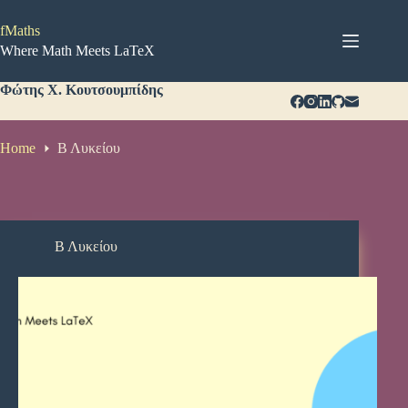
Μετάβαση
στο
fMaths
περιεχόμενο
Where Math Meets LaTeX
Φώτης Χ. Κουτσουμπίδης
Home
Β Λυκείου
Β Λυκείου