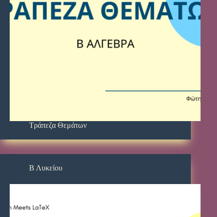
Τράπεζα Θεμάτων
Β Λυκείου