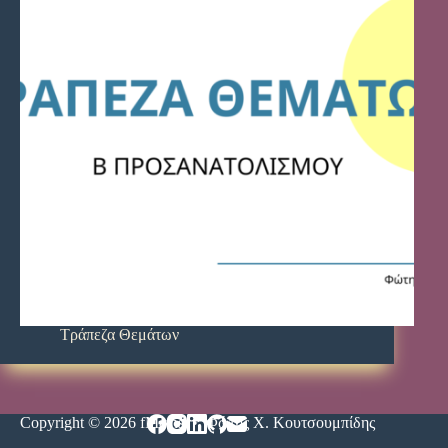
Τράπεζα Θεμάτων
Copyright © 2026 fMaths • Φώτης Χ. Κουτσουμπίδης